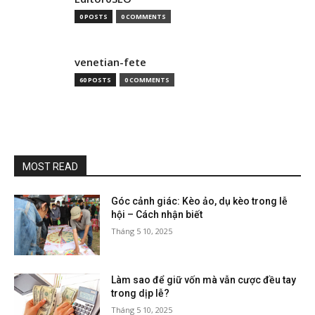
0 POSTS
0 COMMENTS
venetian-fete
60 POSTS
0 COMMENTS
MOST READ
Góc cảnh giác: Kèo ảo, dụ kèo trong lễ
hội – Cách nhận biết
Tháng 5 10, 2025
Làm sao để giữ vốn mà vẫn cược đều tay
trong dịp lễ?
Tháng 5 10, 2025