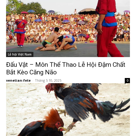
Lễ hội Việt Nam
Đấu Vật – Môn Thể Thao Lễ Hội Đậm Chất
Bắt Kèo Căng Não
venetian-fete
-
Tháng 5 10, 2025
0