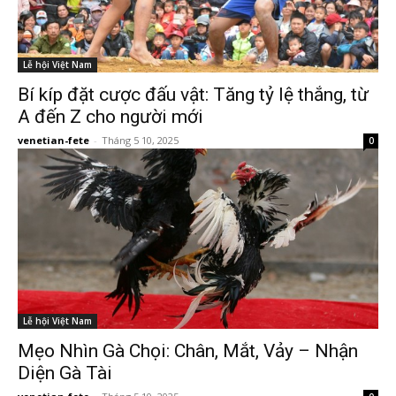
Lễ hội Việt Nam
Bí kíp đặt cược đấu vật: Tăng tỷ lệ thắng, từ
A đến Z cho người mới
venetian-fete
-
Tháng 5 10, 2025
0
Lễ hội Việt Nam
Mẹo Nhìn Gà Chọi: Chân, Mắt, Vảy – Nhận
Diện Gà Tài